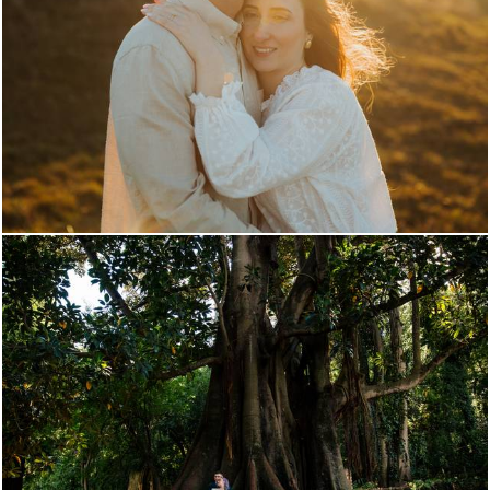
769
0
1344
0