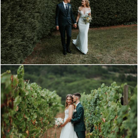
1434
0
934
0