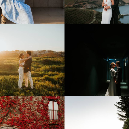
521
5
1377
734
0
1074