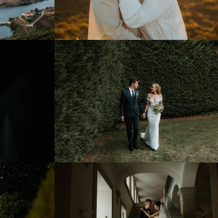
0
767
0
0
1433
0