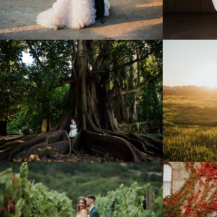
545
0
1343
0