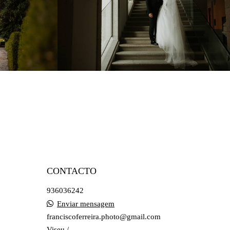
0
1083
0
CONTACTO
936036242
Enviar mensagem
franciscoferreira.photo@gmail.com
Viseu /