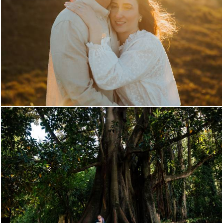
768
0
1343
0