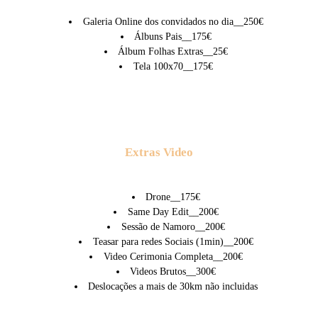
Galeria Online dos convidados no dia__250€
Álbuns
Pais__175€
Álbum Folhas Extras__25€
Tela 100x70__175€
Extras Video
Drone__175€
Same Day Edit__200€
Sessão de Namoro__200€
Teasar para redes Sociais (1min)__200€
Video Cerimonia Completa__200€
Videos Brutos__300€
Deslocações a mais de 30km não incluidas