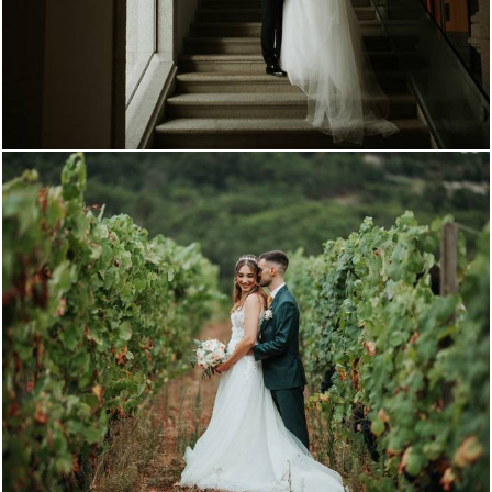
1083
0
931
0