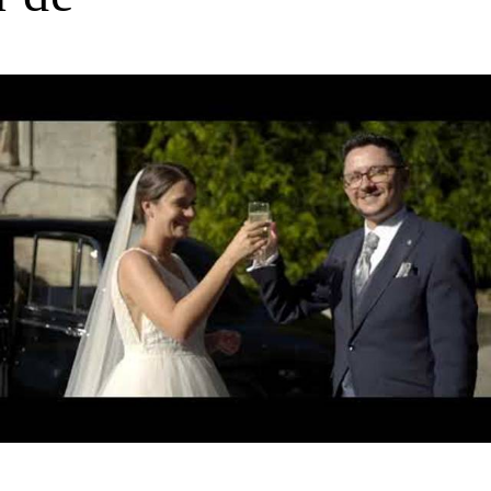
758
0