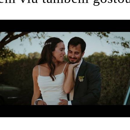
483
0