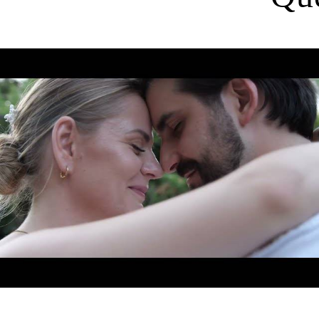
530
0